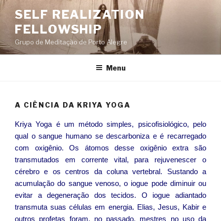
Pular
SELF REALIZATION
para
FELLOWSHIP
o
conteúdo
Grupo de Meditação de Porto Alegre
Menu
A CIÊNCIA DA KRIYA YOGA
Kriya Yoga é um método simples, psicofisiológico, pelo
qual o sangue humano se descarboniza e é recarregado
com oxigênio. Os átomos desse oxigênio extra são
transmutados em corrente vital, para rejuvenescer o
cérebro e os centros da coluna vertebral. Sustando a
acumulação do sangue venoso, o iogue pode diminuir ou
evitar a degeneração dos tecidos. O iogue adiantado
transmuta suas células em energia. Elias, Jesus, Kabir e
outros profetas foram, no passado, mestres no uso da