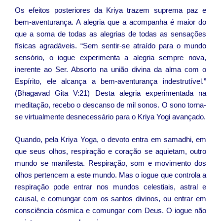
Os efeitos posteriores da Kriya trazem suprema paz e
bem-aventurança. A alegria que a acompanha é maior do
que a soma de todas as alegrias de todas as sensações
físicas agradáveis. “Sem sentir-se atraído para o mundo
sensório, o iogue experimenta a alegria sempre nova,
inerente ao Ser. Absorto na união divina da alma com o
Espírito, ele alcança a bem-aventurança indestrutível.”
(Bhagavad Gita V:21) Desta alegria experimentada na
meditação, recebo o descanso de mil sonos. O sono torna-
se virtualmente desnecessário para o Kriya Yogi avançado.
Quando, pela Kriya Yoga, o devoto entra em samadhi, em
que seus olhos, respiração e coração se aquietam, outro
mundo se manifesta. Respiração, som e movimento dos
olhos pertencem a este mundo. Mas o iogue que controla a
respiração pode entrar nos mundos celestiais, astral e
causal, e comungar com os santos divinos, ou entrar em
consciência cósmica e comungar com Deus. O iogue não