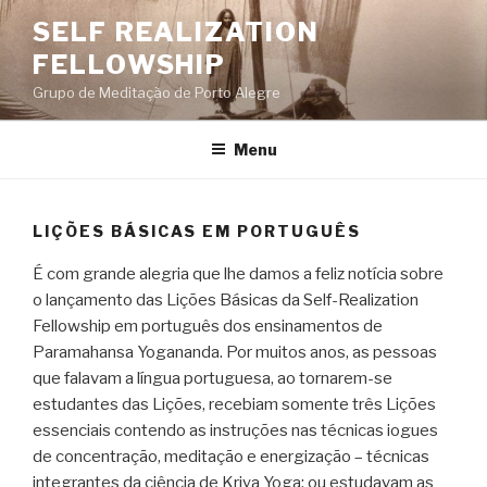
Pular
SELF REALIZATION
para
FELLOWSHIP
o
conteúdo
Grupo de Meditação de Porto Alegre
Menu
LIÇÕES BÁSICAS EM PORTUGUÊS
É com grande alegria que lhe damos a feliz notícia sobre
o lançamento das Lições Básicas da Self-Realization
Fellowship em português dos ensinamentos de
Paramahansa Yogananda. Por muitos anos, as pessoas
que falavam a língua portuguesa, ao tornarem-se
estudantes das Lições, recebiam somente três Lições
essenciais contendo as instruções nas técnicas iogues
de concentração, meditação e energização – técnicas
integrantes da ciência de Kriya Yoga; ou estudavam as