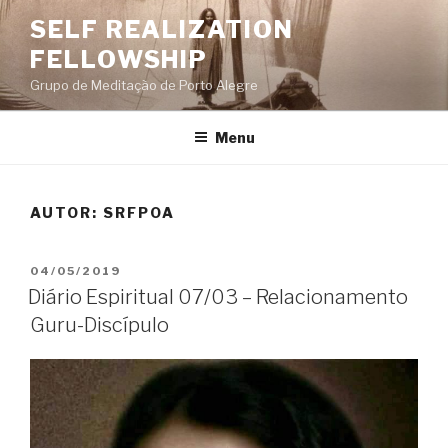
Pular
SELF REALIZATION
para
FELLOWSHIP
o
conteúdo
Grupo de Meditação de Porto Alegre
Menu
AUTOR:
SRFPOA
PUBLICADO
04/05/2019
EM
Diário Espiritual 07/03 – Relacionamento
Guru-Discípulo