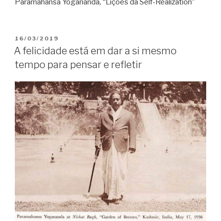
Paramahansa Yogananda, “Lições da Self-Realization”
PUBLICADO
16/03/2019
EM
A felicidade está em dar a si mesmo
tempo para pensar e refletir