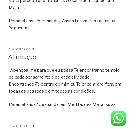
Você percebe que “todas as coisas traem aquele que
Me trai”.
Paramahansa Yogananda, “Assim Falava Paramahansa
Yogananda”
PUBLICADO
16/03/2019
EM
Afirmação
“Abençoa-me para que eu possa Te encontrar no templo
de cada pensamento e de cada atividade.
Encontrando-Te dentro de mim eu Te encontrarei fora, em
todas as pessoas e em todas as condições.”
Paramahansa Yogananda, em Meditações Metafísicas
PUBLICADO
16/03/2019