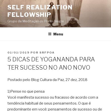
Pular
SELF REALIZATION
para
FELLOWSHIP
o
conteúdo
Grupo de Meditação de Porto Alegre
Menu
PUBLICADO
01/01/2019
POR
SRFPOA
EM
5 DICAS DE YOGANANDA PARA
TER SUCESSO NO ANO NOVO
Postado pelo Blog Cultura da Paz, 27 dez, 2018
1)Pense no que pensa
Você manifesta sucesso ou fracasso de acordo com a
tendência habitual de seus pensamentos. O que é
predominante em você: pensamentos de sucesso ou de