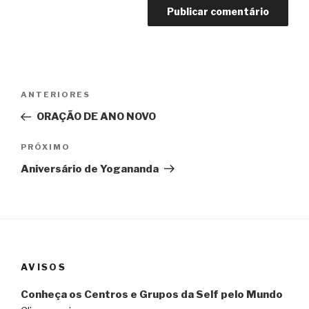
Navegação
Post
ANTERIORES
de
anterior
ORAÇÃO DE ANO NOVO
Post
Próximo
PRÓXIMO
post
Aniversário de Yogananda
AVISOS
Conheça os Centros e Grupos da Self pelo Mundo